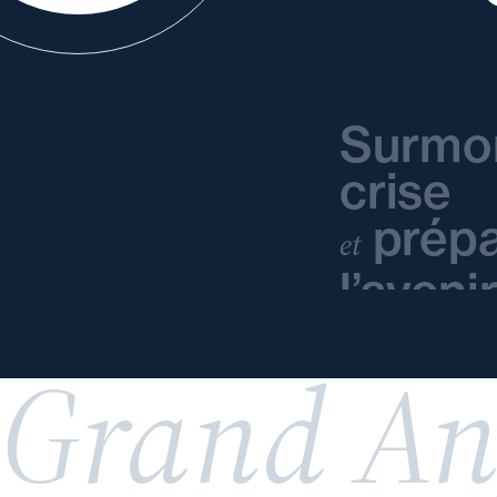
Surmo
crise
prépa
et
l’aveni
Grand An