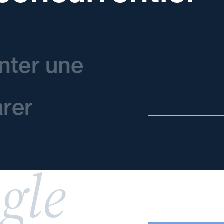
nter une
rer
r
gle