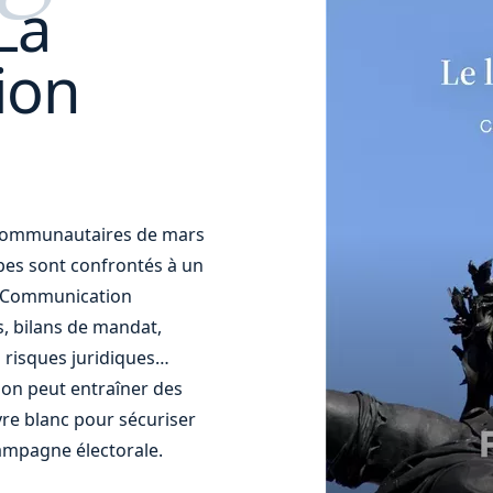
La
ion
t communautaires de mars
uipes sont confrontés à un
t. Communication
s, bilans de mandat,
 risques juridiques…
ion peut entraîner des
re blanc pour sécuriser
ampagne électorale.