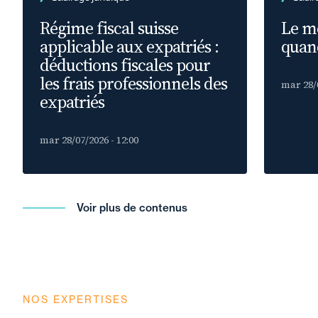
Régime fiscal suisse
Le m
applicable aux expatriés :
quand
déductions fiscales pour
les frais professionnels des
mar 28/0
expatriés
mar 28/07/2026 - 12:00
Voir plus de contenus
NOS EXPERTISES