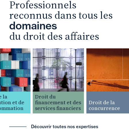
Professionnels
reconnus dans tous les
domaines
du droit des affaires
la
Droit du
ion et de
financement et des
Droit de la
ommation
services financiers
concurrence
Découvrir toutes nos expertises