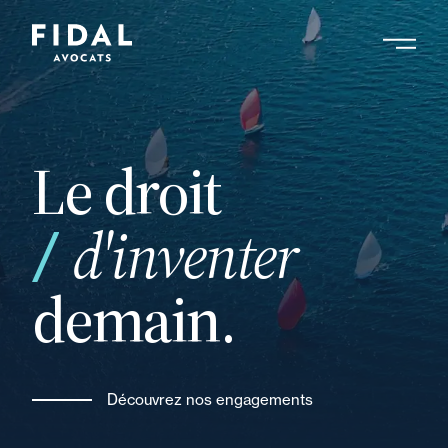
Aller
au
contenu
Rechercher un mot clé, un professionnel ....
principal
Le droit
et
d'inventer
demain.
Découvrez nos engagements