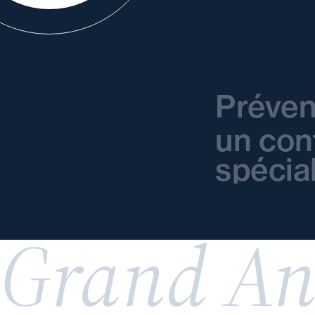
Préven
un con
spécia
Grand An