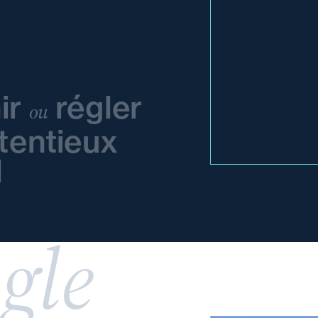
ir
régler
ou
tentieux
l
gle