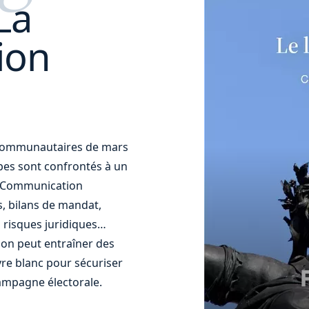
La
ion
t communautaires de mars
uipes sont confrontés à un
t. Communication
s, bilans de mandat,
 risques juridiques…
ion peut entraîner des
re blanc pour sécuriser
ampagne électorale.