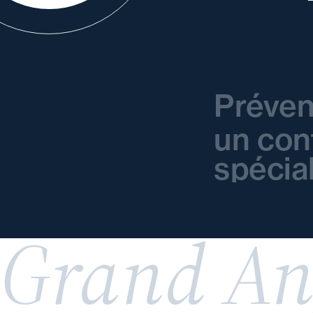
Préven
un con
spécia
Grand An