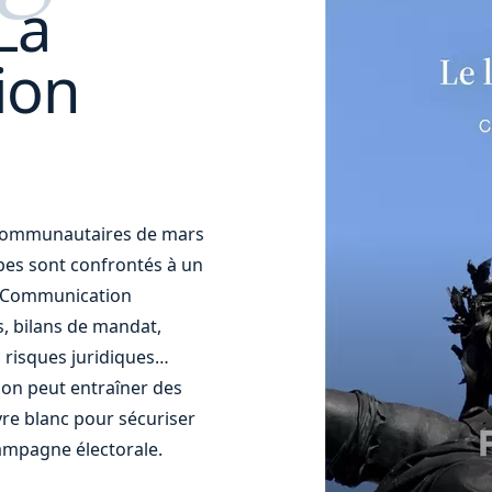
La
ion
t communautaires de mars
uipes sont confrontés à un
t. Communication
s, bilans de mandat,
 risques juridiques…
ion peut entraîner des
re blanc pour sécuriser
ampagne électorale.