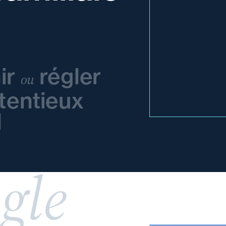
ir
régler
ou
tentieux
l
gle