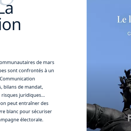
La
ion
t communautaires de mars
uipes sont confrontés à un
t. Communication
s, bilans de mandat,
 risques juridiques…
ion peut entraîner des
re blanc pour sécuriser
ampagne électorale.