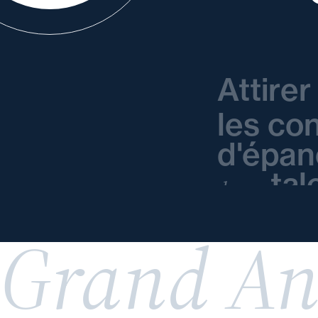
Attire
les co
d'épan
tal
de vos
Grand An