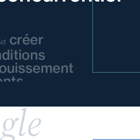
r
créer
et
nditions
ouissement
ents
gle