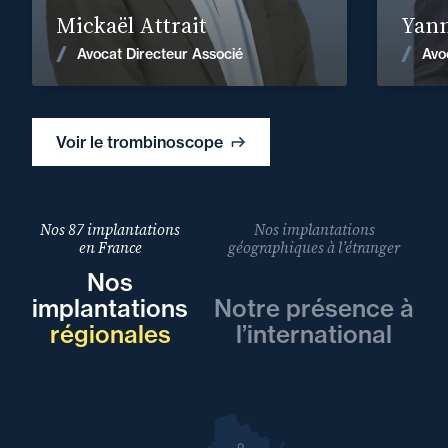
Mickaël Attrait
Yann
Voir les actualités
Avocat Directeur Associé
Avo
Voir le trombinoscope
Nos 87 implantations
Nos implantations
en France
géographiques à l’étranger
Nos
implantations
Notre présence à
régionales
l’international