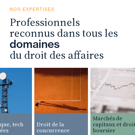
NOS EXPERTISES
Professionnels
reconnus dans tous les
domaines
du droit des affaires
Marchés de
e, tech
Droit de la
capitaux et droit
es
concurrence
boursier