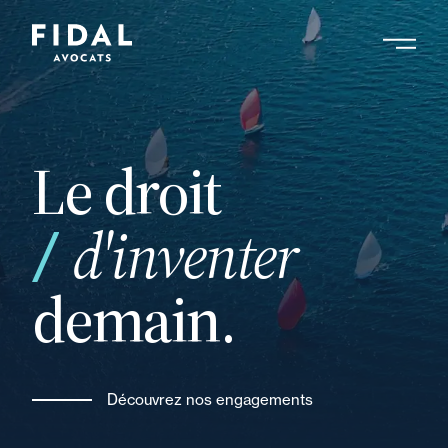
Aller
au
contenu
Rechercher un mot clé, un professionnel ....
principal
Le droit
et
d'inventer
demain.
Découvrez nos engagements