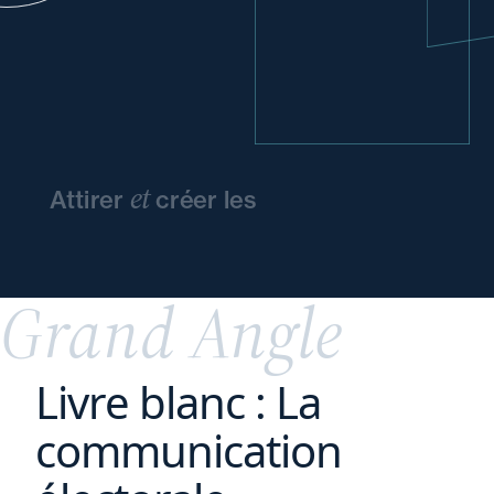
et
Attirer
créer les
conditions
d'épanouissement
de vos
talents
Grand Angle
Livre blanc : La
communication