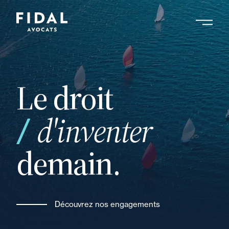
Aller
au
contenu
Rechercher un mot clé, un professionnel ....
principal
Le droit
vos
d'inventer
demain.
Découvrez nos engagements