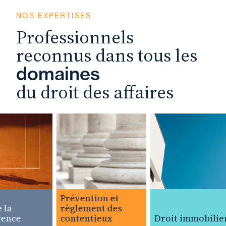
NOS EXPERTISES
Professionnels
reconnus dans tous les
domaines
du droit des affaires
Prévention et
la
règlement des
nce
contentieux
Droit immobilier