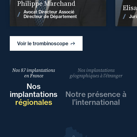
Philippe Marchand
Elis
Avocat Directeur Associé
Voir les actualités
Juri
Directeur de Département
Voir le trombinoscope
Nos 87 implantations
Nos implantations
en France
géographiques à l’étranger
Nos
implantations
Notre présence à
régionales
l’international