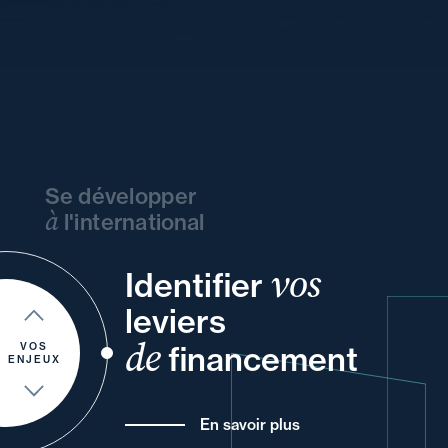
Se développer
à
l'international
vos
de
Identifier
et
votre
ou
vos
votre
leviers
et
votre
un
et
pour
de
financement
VOS
ENJEUX
En savoir plus