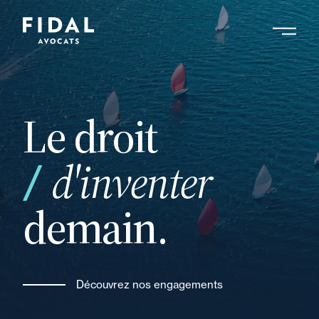
Aller
au
contenu
Rechercher un mot clé, un professionnel ....
principal
Le droit
ou
d'inventer
demain.
Découvrez nos engagements