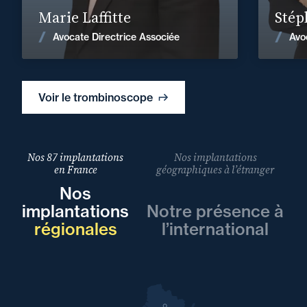
Marie Laffitte
Stép
Voir les actualités
Avocate Directrice Associée
Avo
Voir le trombinoscope
Nos 87 implantations
Nos implantations
en France
géographiques à l’étranger
Nos
implantations
Notre présence à
régionales
l’international