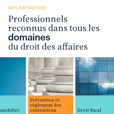
NOS EXPERTISES
Professionnels
reconnus dans tous les
domaines
du droit des affaires
Prévention et
règlement des
mobilier
contentieux
Droit fiscal