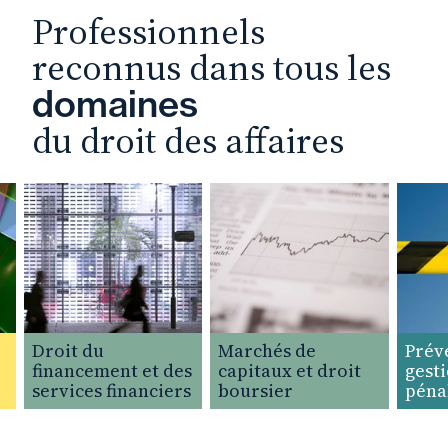
Professionnels
reconnus dans tous les
domaines
du droit des affaires
Droit du
Marchés de
Prévent
financement et des
capitaux et droit
gestion
services financiers
boursier
pénal