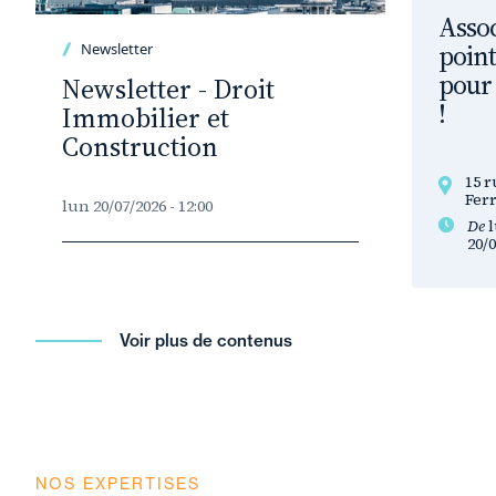
Assoc
point
Newsletter
pour 
Newsletter - Droit
!
Immobilier et
Construction
15 r
Fer
lun 20/07/2026 - 12:00
De
l
20/0
Voir plus de contenus
NOS EXPERTISES