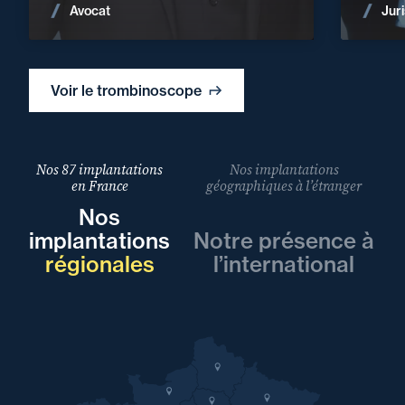
Voir les actualités
Avocat
Juri
Voir le trombinoscope
Nos 87 implantations
Nos implantations
en France
géographiques à l’étranger
Nos
implantations
Notre présence à
régionales
l’international