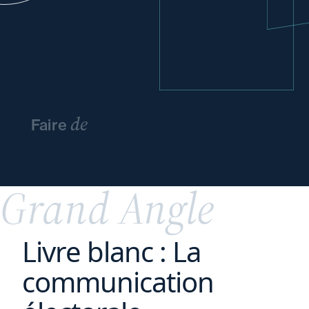
de
Faire
l’innovation
un
avantage
concurrentiel
Grand Angle
Livre blanc : La
communication