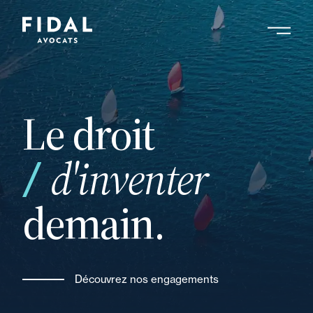
Aller
au
contenu
Rechercher un mot clé, un professionnel ....
principal
Le droit
d'inventer
demain.
Découvrez nos engagements