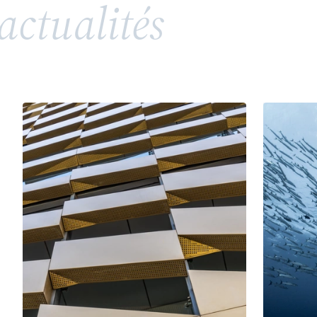
actualités
répandue, soulève toutefois des enjeux juridiques
complexes en matière de propriété intellectuelle
et de droits de la personnalité. Entre valorisation
d’un héritage, risques de confusion et conflits
potentiels avec des tiers ou des membres d’une
même famille, l’utilisation d’un patronyme comme
marque nécessite une vigilance particulière.