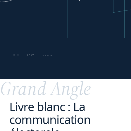
vos
Identifier
leviers
de
financement
Grand Angle
Livre blanc : La
communication