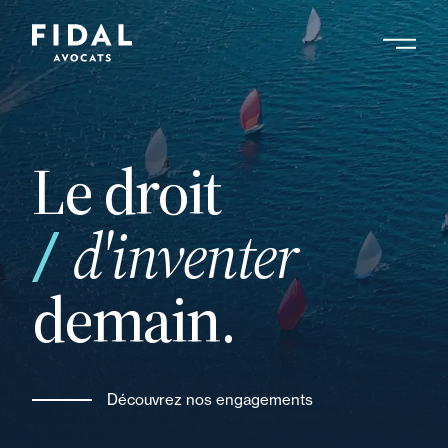
Aller
au
contenu
principal
Le droit
vos
d'inventer
demain.
Découvrez nos engagements