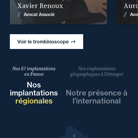
Xavier Renoux
Auro
Voir les actualités
Avocat Associé
Avo
Voir le trombinoscope
Nos 87 implantations
Nos implantations
en France
géographiques à l’étranger
Nos
implantations
Notre présence à
régionales
l’international