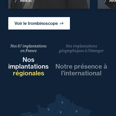
Avocat
Avo
Voir le trombinoscope
Nos 87 implantations
Nos implantations
en France
géographiques à l’étranger
Nos
implantations
Notre présence à
régionales
l’international