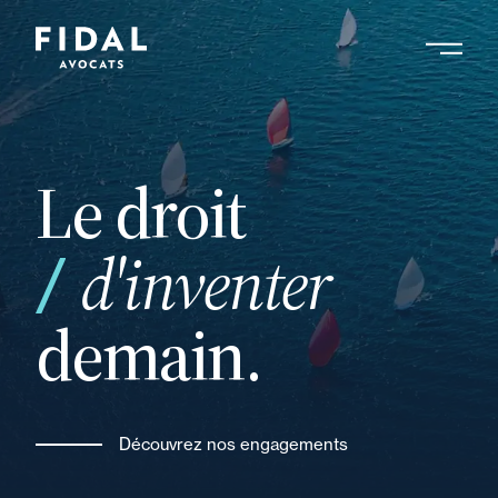
Aller
au
contenu
Rechercher un mot clé, un professionnel ....
principal
Le droit
d'inventer
demain.
Découvrez nos engagements