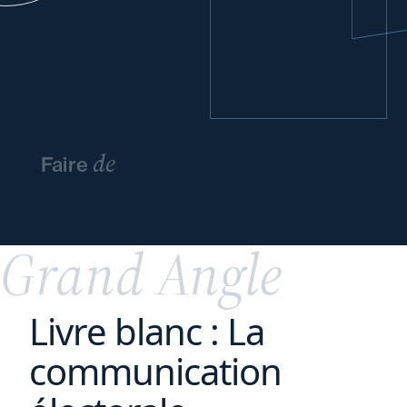
de
Faire
l’innovation
un
avantage
concurrentiel
Grand Angle
Livre blanc : La
communication