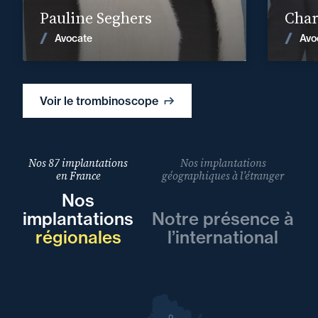
Pauline Seghers
Char
Voir les actualités
Avocate
Avo
Voir le trombinoscope
Nos 87 implantations
Nos implantations
en France
géographiques à l’étranger
Nos
implantations
Notre présence à
régionales
l’international