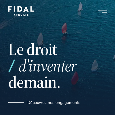
Aller
au
contenu
Rechercher un mot clé, un professionnel ....
principal
Le droit
votre
d'inventer
demain.
Découvrez nos engagements