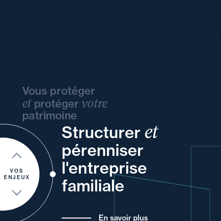
Vous protéger
et
votre
protéger
patrimoine
et
Structurer
de
et
vos
ou
vos
pérenniser
votre
à
vos
un
et
l'entreprise
de vos
VOS
ENJEUX
familiale
En savoir plus