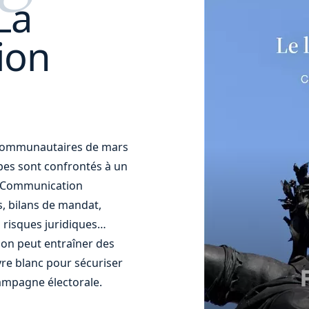
La
ion
t communautaires de mars
uipes sont confrontés à un
t. Communication
s, bilans de mandat,
 risques juridiques…
ion peut entraîner des
re blanc pour sécuriser
ampagne électorale.