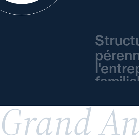
Struct
pérenn
l'entre
familia
Grand An