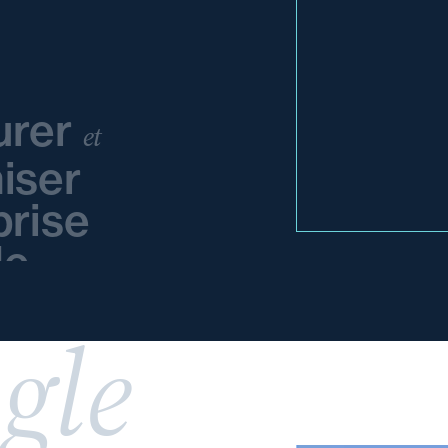
urer
et
iser
prise
le
gle