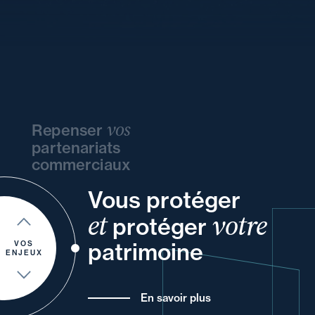
vos
Repenser
partenariats
commerciaux
Vous protéger
vos
et
vos
votre
ou
votre
et
votre
protéger
à
et
et
pour
de
patrimoine
VOS
ENJEUX
En savoir plus