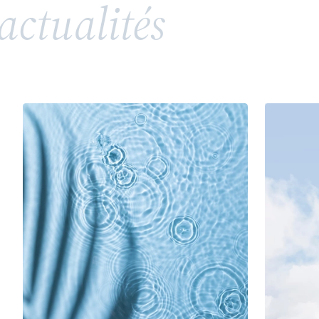
actualités
répandue, soulève toutefois des enjeux juridiques
complexes en matière de propriété intellectuelle
et de droits de la personnalité. Entre valorisation
d’un héritage, risques de confusion et conflits
potentiels avec des tiers ou des membres d’une
même famille, l’utilisation d’un patronyme comme
marque nécessite une vigilance particulière.