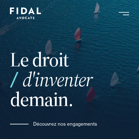
Aller
au
contenu
Rechercher un mot clé, un professionnel ....
principal
Le droit
de
d'inventer
demain.
Découvrez nos engagements