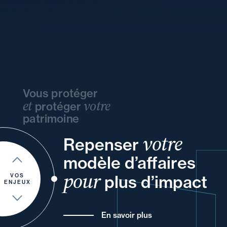
Vous protéger
et
votre
protéger
patrimoine
votre
de
vos
Repenser
vos
ou
vos
modèle d’affaires
à
vos
un
et
et
de
pour
plus d’impact
VOS
ENJEUX
En savoir plus