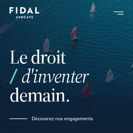
Aller
au
contenu
principal
Le droit
votre
d'inventer
demain.
Découvrez nos engagements