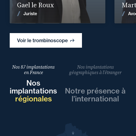
Gael le Roux
Mart
Voir les actualités
Juriste
Avo
Voir le trombinoscope
Nos 87 implantations
Nos implantations
en France
géographiques à l’étranger
Nos
implantations
Notre présence à
régionales
l’international