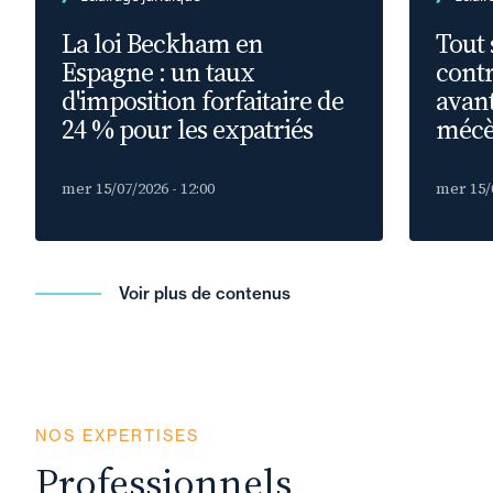
La loi Beckham en
Tout 
Espagne : un taux
cont
d'imposition forfaitaire de
avant
24 % pour les expatriés
méc
mer 15/07/2026 - 12:00
mer 15/0
Voir plus de contenus
NOS EXPERTISES
Professionnels