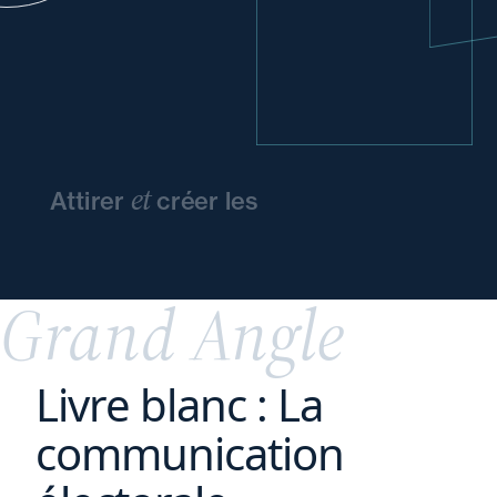
et
Attirer
créer les
conditions
d'épanouissement
de vos
talents
Grand Angle
Livre blanc : La
communication