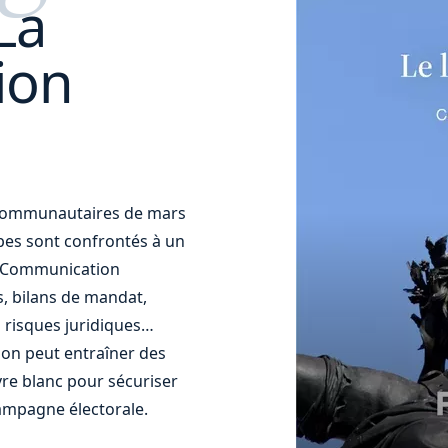
La
ion
t communautaires de mars
uipes sont confrontés à un
t. Communication
s, bilans de mandat,
 risques juridiques…
ion peut entraîner des
re blanc pour sécuriser
ampagne électorale.