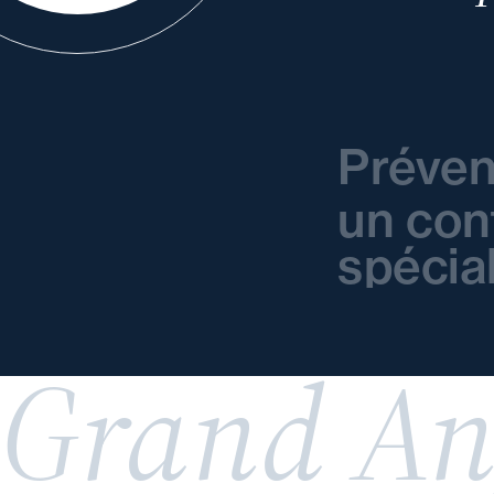
Préven
un con
spécia
Grand An