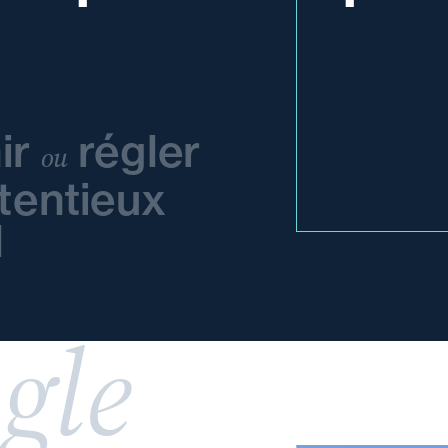
ir
régler
ou
tentieux
l
gle