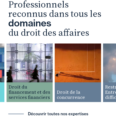
Professionnels
reconnus dans tous les
domaines
du droit des affaires
Droit du
Restruc
financement et des
Droit de la
Entrepr
services financiers
concurrence
difficul
Découvrir toutes nos expertises