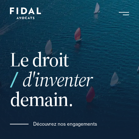
Aller
au
contenu
Rechercher un mot clé, un professionnel ....
principal
Le droit
vos
d'inventer
demain.
Découvrez nos engagements