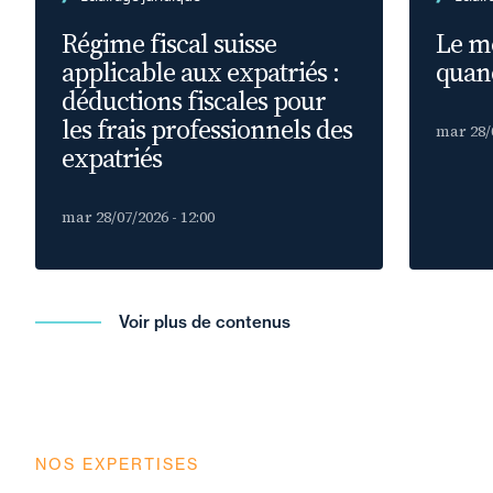
Régime fiscal suisse
Le m
applicable aux expatriés :
quand
déductions fiscales pour
les frais professionnels des
mar 28/0
expatriés
mar 28/07/2026 - 12:00
Voir plus de contenus
NOS EXPERTISES