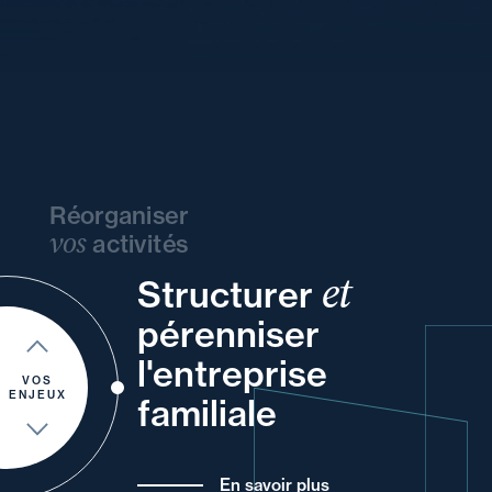
Réorganiser
vos
activités
et
Structurer
de
et
vos
vos
votre
vos
pérenniser
votre
et
votre
un
et
l'entreprise
de
pour
de vos
VOS
ENJEUX
familiale
En savoir plus