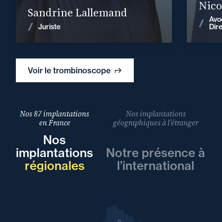
Nico
Sandrine Lallemand
Avo
Voir les actualités
Juriste
Dir
Voir le trombinoscope
Nos 87 implantations
Nos implantations
en France
géographiques à l’étranger
Nos
implantations
Notre présence à
régionales
l’international