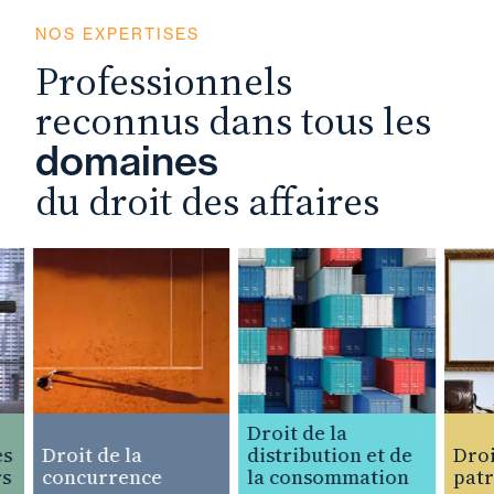
NOS EXPERTISES
Professionnels
reconnus dans tous les
domaines
du droit des affaires
Droit de la
Droit de la
distribution et de
Droit 
concurrence
la consommation
patrim