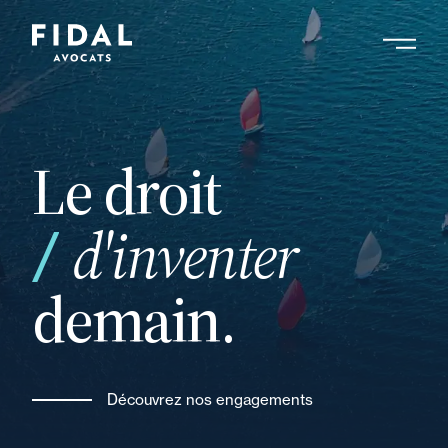
Aller
au
contenu
Rechercher un mot clé, un professionnel ....
principal
Le droit
d'inventer
demain.
Découvrez nos engagements