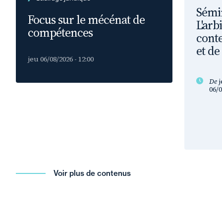
Sémin
Focus sur le mécénat de
L'arb
compétences
conte
et de
jeu 06/08/2026 - 12:00
De
j
06/0
Voir plus de contenus