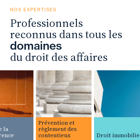
NOS EXPERTISES
Professionnels
reconnus dans tous les
domaines
du droit des affaires
Prévention et
la
règlement des
ence
contentieux
Droit immobilier