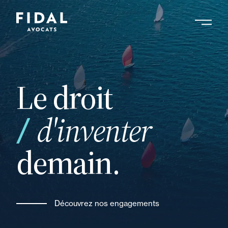
Aller
au
contenu
Rechercher un mot clé, un professionnel ....
principal
Le droit
vos
d'inventer
demain.
Découvrez nos engagements