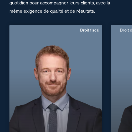
quotidien pour accompagner leurs clients, avec la
même exigence de qualité et de résultats.
Droit fiscal
Droit 
Sebastien Vallée
Domaine d’expertises :
Droit fiscal
+33 2 99 33 88 88
Rennes
sebastien.vallee@fidal.com
+33 1 4
En savoir plus