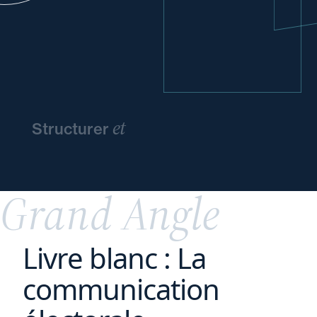
et
Structurer
pérenniser
l'entreprise
familiale
Grand Angle
Livre blanc : La
communication