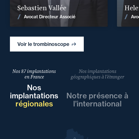
Sebastien Vallée
Hele
Voir les actualités
Avocat Directeur Associé
Avo
Voir le trombinoscope
Nos 87 implantations
Nos implantations
en France
géographiques à l’étranger
Nos
implantations
Notre présence à
régionales
l’international