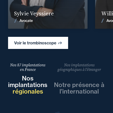
En savoir plus
Sylvie Veyssiere
Will
Voir les actualités
Avocate
Avo
Voir le trombinoscope
Nos 87 implantations
Nos implantations
en France
géographiques à l’étranger
Nos
implantations
Notre présence à
régionales
l’international