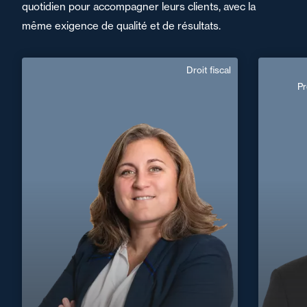
quotidien pour accompagner leurs clients, avec la
même exigence de qualité et de résultats.
Droit fiscal
Sylvie Veyssiere
Pr
Domaine d’expertises :
Fra
Droit fiscal
+33 3 25 82 65 01
Troyes
Prévent
sylvie.veyssiere@fidal.com
+32 2 