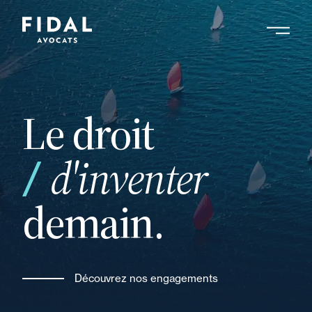
Aller
au
contenu
Rechercher un mot clé, un professionnel ....
principal
Le droit
d'inventer
votre
demain.
Découvrez nos engagements