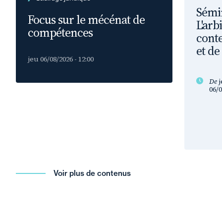
Sémin
Focus sur le mécénat de
L'arb
compétences
conte
et de
jeu 06/08/2026 - 12:00
De
j
06/0
Voir plus de contenus