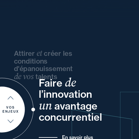
et
Attirer
créer les
conditions
d'épanouissement
de vos
talents
de
Faire
vos
et
vos
vos
l’innovation
votre
et
votre
un
à
et
avantage
et
de
VOS
ENJEUX
concurrentiel
En savoir plus