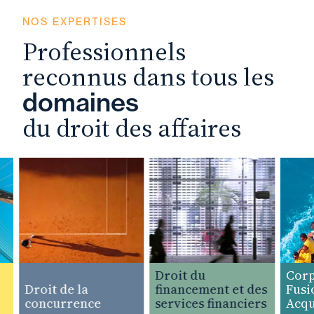
NOS EXPERTISES
Professionnels
reconnus dans tous les
domaines
du droit des affaires
Droit du
Corpor
Droit de la
financement et des
Fusions
concurrence
services financiers
Acquisi