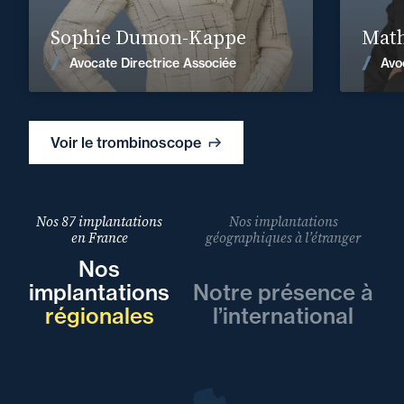
En savoir plus
Sophie Dumon-Kappe
Math
Voir les actualités
Avocate Directrice Associée
Avo
Voir le trombinoscope
Nos 87 implantations
Nos implantations
en France
géographiques à l’étranger
Nos
implantations
Notre présence à
régionales
l’international