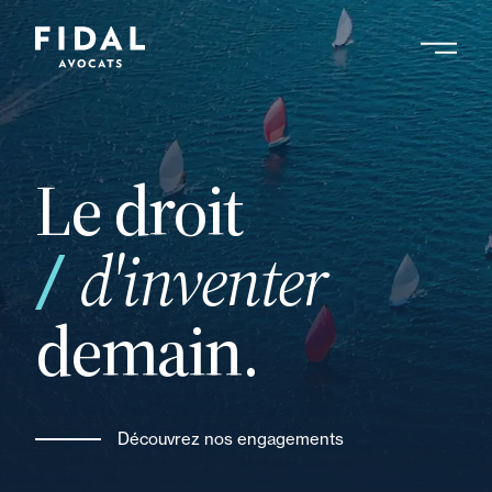
Aller
au
contenu
Rechercher un mot clé, un professionnel ....
principal
Le droit
ou
d'inventer
demain.
Découvrez nos engagements