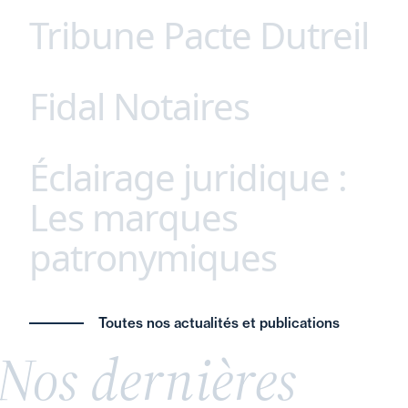
Tribune Pacte Dutreil
Parce que chaque secteur possède ses propres
défis et opportunités, nous avons développé une
approche unique, afin de proposer à nos clients
Fidal Notaires
Ne sacrifions pas l’avenir des entreprises
des conseils juridiques sur mesure, adaptés à
familiales françaises ! Remettre en cause le
leurs spécificités. Agroalimentaire, santé,
dispositif Dutreil serait une erreur stratégique
technologie, énergie (etc.), notre expertise
Éclairage juridique :
Fidal Notaires - Fidal Avocats : une
majeure. Véritables piliers de l’économie réelle, les
approfondie et notre connaissance fine des
interprofessionnalité unique en France.
entreprises familiales incarnent la stabilité,
Les marques
enjeux du marché garantissent des solutions
L’intervention conjointe de nos équipes notaires-
l’innovation et la résilience. Leur transmission ne
juridiques innovantes et coordonnées.
patronymiques
avocats permet à nos clients respectifs de
relève pas seulement du patrimoine, mais de la
bénéficier d’une approche spécialisée et
souveraineté économique nationale.
coordonnée.
L’avenir de l’économie française en dépend ainsi
Donner son nom de famille à une marque ou à
a synergie entre avocat et notaire constitue l’une
Toutes nos actualités et publications
que notre autonomie stratégique. Découvrez ici
une entreprise est une pratique fréquente,
des clefs pour un conseil éclairé et global dans un
Nos dernières
notre tribune.
souvent perçue comme un gage d’authenticité et
contexte de complexification du droit.
de savoir-faire. Cette stratégie, largement