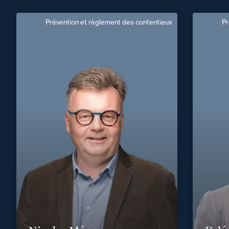
Prévention et règlement des contentieux
Pr
Nicolas Ménage
Directeur de Mission
Domaine d’expertises :
Prévention et règlement des contentieux
Prévent
+33 2 99 33 88 88
Rennes
nicolas.menage@fidal.com
+33 3 2
va
En savoir plus