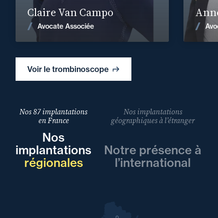
Claire Van Campo
Anne
Voir les actualités
Avocate Associée
Avo
Voir le trombinoscope
Nos 87 implantations
Nos implantations
en France
géographiques à l’étranger
Nos
implantations
Notre présence à
régionales
l’international