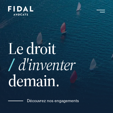
Aller
au
contenu
Rechercher un mot clé, un professionnel ....
principal
Le droit
de
d'inventer
demain.
Découvrez nos engagements