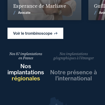
Esperance de Marliave
Guil
Voir les actualités
Avocate
Avo
Voir le trombinoscope
Nos 87 implantations
Nos implantations
en France
géographiques à l’étranger
Nos
implantations
Notre présence à
régionales
l’international