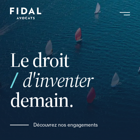
Aller
au
contenu
Rechercher un mot clé, un professionnel ....
principal
Le droit
de
d'inventer
demain.
Découvrez nos engagements