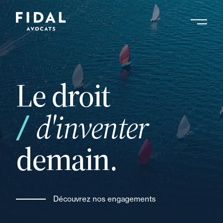
Aller
au
contenu
Rechercher un mot clé, un professionnel ....
principal
Le droit
vos
d'inventer
demain.
Découvrez nos engagements