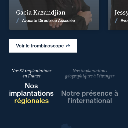
En savoir plus
Gacia Kazandjian
Jess
Voir les actualités
Avocate Directrice Associée
Avo
Voir le trombinoscope
Nos 87 implantations
Nos implantations
en France
géographiques à l’étranger
Nos
implantations
Notre présence à
régionales
l’international