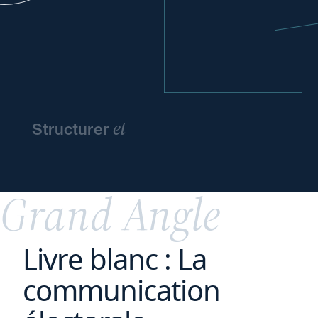
et
Structurer
pérenniser
l'entreprise
familiale
Grand Angle
Livre blanc : La
communication