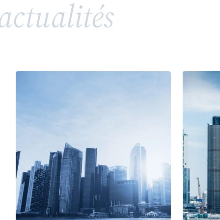
actualités
répandue, soulève toutefois des enjeux juridiques
complexes en matière de propriété intellectuelle
et de droits de la personnalité. Entre valorisation
d’un héritage, risques de confusion et conflits
potentiels avec des tiers ou des membres d’une
même famille, l’utilisation d’un patronyme comme
marque nécessite une vigilance particulière.