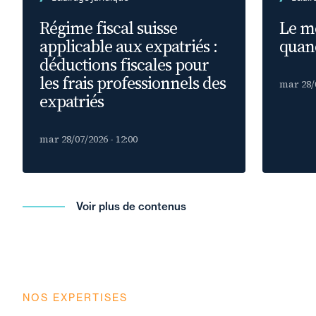
Régime fiscal suisse
Le m
applicable aux expatriés :
quand
déductions fiscales pour
les frais professionnels des
mar 28/0
expatriés
mar 28/07/2026 - 12:00
Voir plus de contenus
NOS EXPERTISES