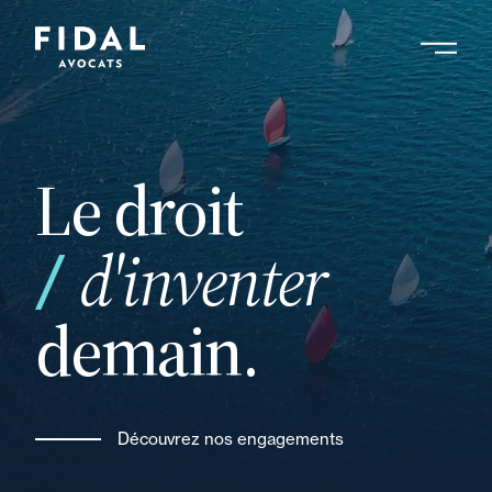
Aller
au
contenu
Rechercher un mot clé, un professionnel ....
principal
Le droit
vos
d'inventer
demain.
Découvrez nos engagements