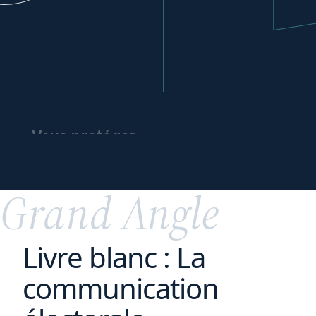
Vous protéger
et
votre
protéger
patrimoine
Grand Angle
Livre blanc : La
communication