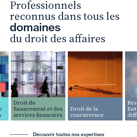
Professionnels
reconnus dans tous les
domaines
du droit des affaires
Droit du
Restru
financement et des
Droit de la
Entrep
services financiers
concurrence
difficu
Découvrir toutes nos expertises