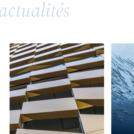
actualités
répandue, soulève toutefois des enjeux juridiques
complexes en matière de propriété intellectuelle
et de droits de la personnalité. Entre valorisation
d’un héritage, risques de confusion et conflits
potentiels avec des tiers ou des membres d’une
même famille, l’utilisation d’un patronyme comme
marque nécessite une vigilance particulière.