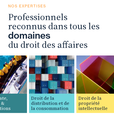
NOS EXPERTISES
Professionnels
reconnus dans tous les
domaines
du droit des affaires
e,
Droit de la
Droit de la
&
distribution et de
propriété
ions
la consommation
intellectuelle