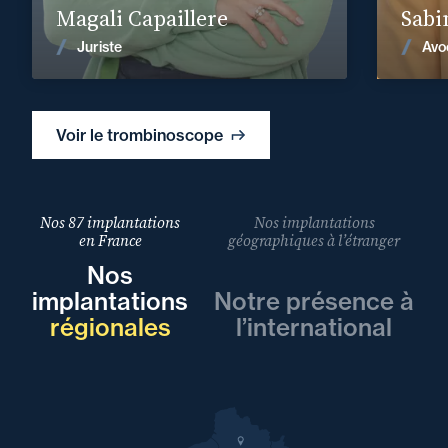
Magali Capaillere
Sabi
Voir les actualités
Juriste
Avo
Voir le trombinoscope
Nos 87 implantations
Nos implantations
en France
géographiques à l’étranger
Nos
implantations
Notre présence à
régionales
l’international