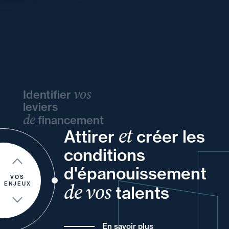
vos
Identifier
leviers
de
financement
et
Attirer
créer les
de
vos
votre
ou
vos
conditions
et
votre
à
un
et
d'épanouissement
et
pour
VOS
de vos
ENJEUX
talents
En savoir plus