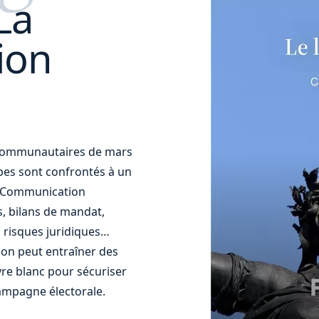
La
ion
t communautaires de mars
uipes sont confrontés à un
t. Communication
s, bilans de mandat,
 risques juridiques…
ion peut entraîner des
re blanc pour sécuriser
ampagne électorale.