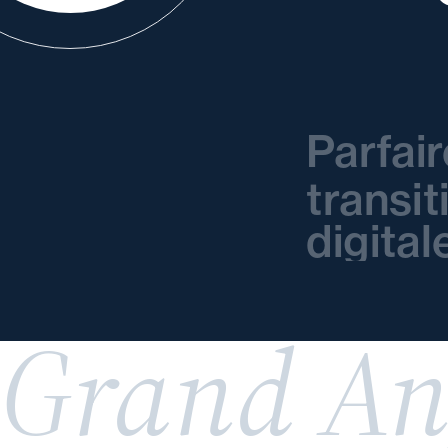
Parfai
transit
digital
Grand An