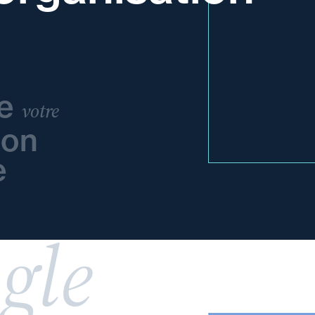
re
votre
ion
e
gle