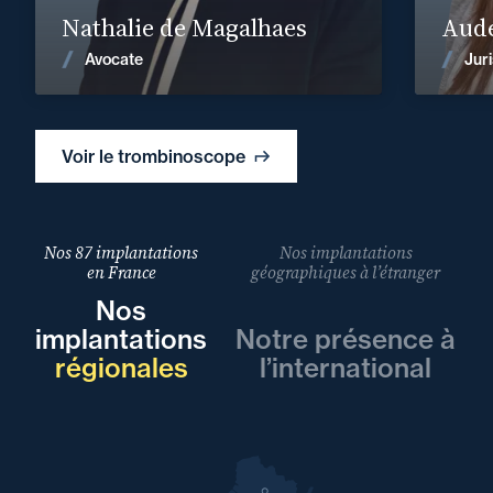
Nathalie de Magalhaes
Aude
Voir les actualités
Avocate
Juri
Voir le trombinoscope
Nos 87 implantations
Nos implantations
en France
géographiques à l’étranger
Nos
implantations
Notre présence à
régionales
l’international