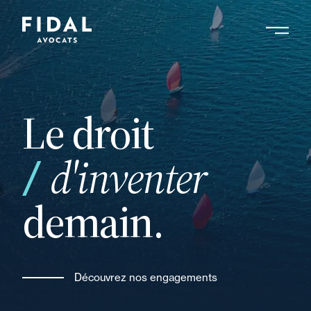
Aller
au
contenu
Rechercher un mot clé, un professionnel ....
principal
Le droit
d'inventer
demain.
Découvrez nos engagements