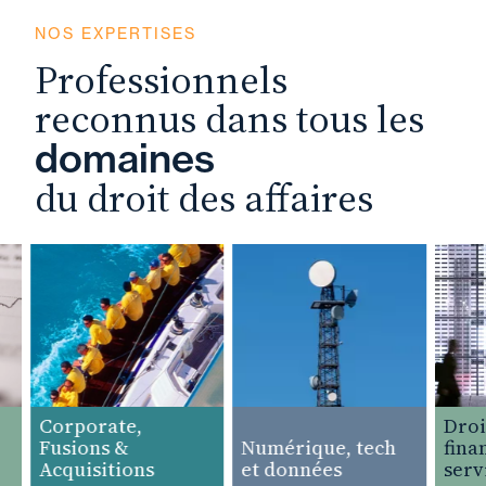
NOS EXPERTISES
Professionnels
reconnus dans tous les
domaines
du droit des affaires
Corporate,
Droit 
Fusions &
Numérique, tech
finance
Acquisitions
et données
service