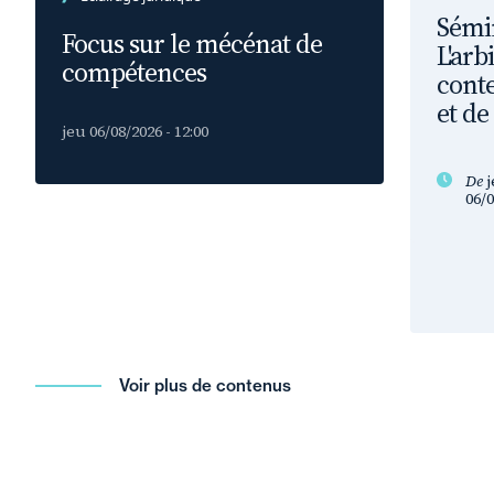
Sémin
Focus sur le mécénat de
L'arb
compétences
conte
et de
jeu 06/08/2026 - 12:00
De
j
06/0
Voir plus de contenus