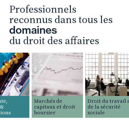
Professionnels
reconnus dans tous les
domaines
du droit des affaires
e,
Marchés de
Droit du travail et
&
capitaux et droit
de la sécurité
ons
boursier
sociale