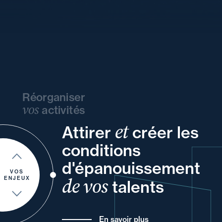
Réorganiser
vos
activités
et
Attirer
créer les
de
et
vos
votre
vos
conditions
votre
et
votre
à
un
d'épanouissement
pour
de
VOS
de vos
ENJEUX
talents
En savoir plus