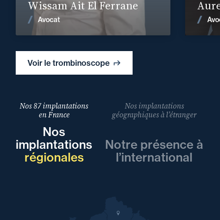
En savoir plus
Wissam Ait El Ferrane
Aure
Avocat
Avo
Voir les actualités
Voir le trombinoscope
Nos 87 implantations
Nos implantations
en France
géographiques à l’étranger
Nos
implantations
Notre présence à
régionales
l’international