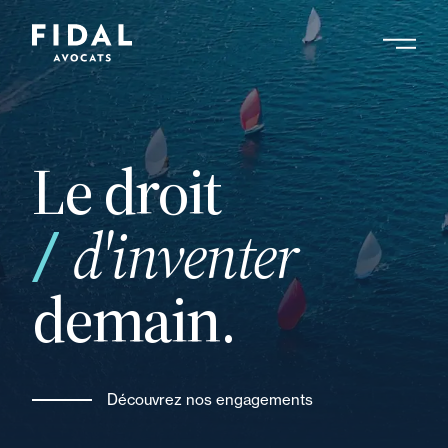
Aller
au
contenu
principal
Le droit
votre
d'inventer
demain.
Découvrez nos engagements