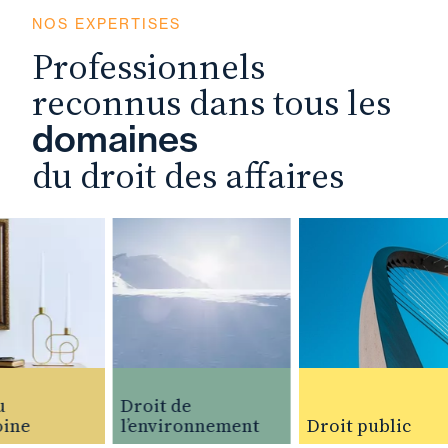
NOS EXPERTISES
Professionnels
reconnus dans tous les
domaines
du droit des affaires
Droit de
ne
l’environnement
Droit public