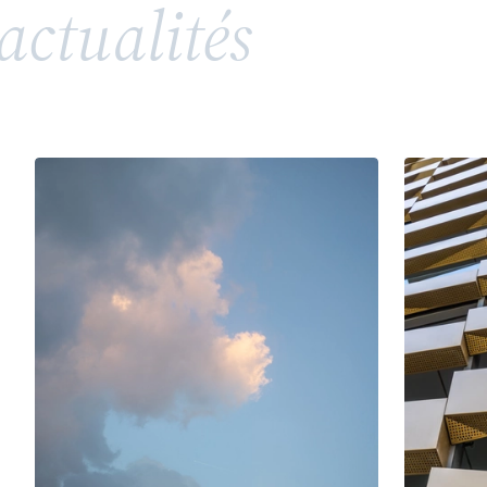
actualités
répandue, soulève toutefois des enjeux juridiques
complexes en matière de propriété intellectuelle
et de droits de la personnalité. Entre valorisation
d’un héritage, risques de confusion et conflits
potentiels avec des tiers ou des membres d’une
même famille, l’utilisation d’un patronyme comme
marque nécessite une vigilance particulière.