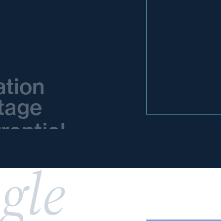
ation
tage
rentiel
gle