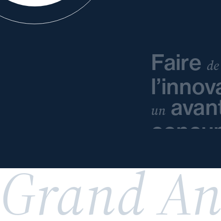
Faire
de
l’innov
avan
un
concur
Grand An