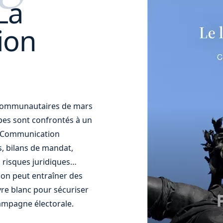
La
ion
t communautaires de mars
uipes sont confrontés à un
t. Communication
s, bilans de mandat,
 risques juridiques…
ion peut entraîner des
re blanc pour sécuriser
ampagne électorale.