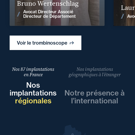
Bruno Wertenschlag
Laur
Avocat Directeur Associé
Voir les actualités
Avo
Directeur de Département
Voir le trombinoscope
Nos 87 implantations
Nos implantations
en France
géographiques à l’étranger
Nos
implantations
Notre présence à
régionales
l’international