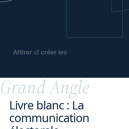
et
Attirer
créer les
conditions
d'épanouissement
de vos
talents
Grand Angle
Livre blanc : La
communication