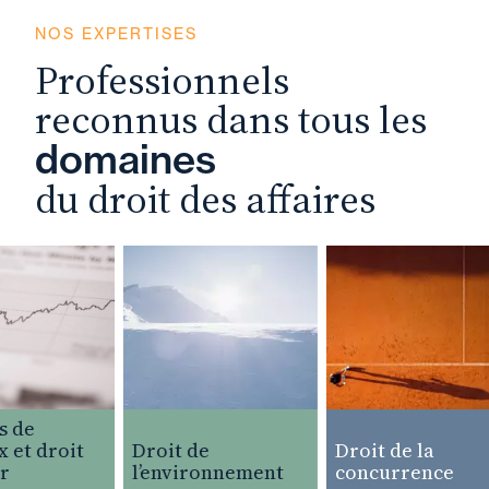
NOS EXPERTISES
Professionnels
reconnus dans tous les
domaines
du droit des affaires
de
et droit
Droit de
Droit de la
l’environnement
concurrence