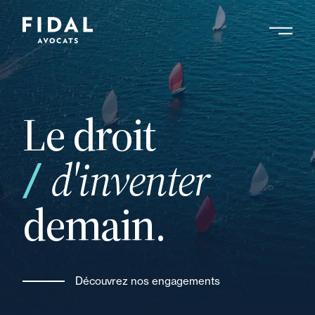
Aller
au
contenu
Rechercher un mot clé, un professionnel ....
principal
Le droit
d'inventer
demain.
Découvrez nos engagements